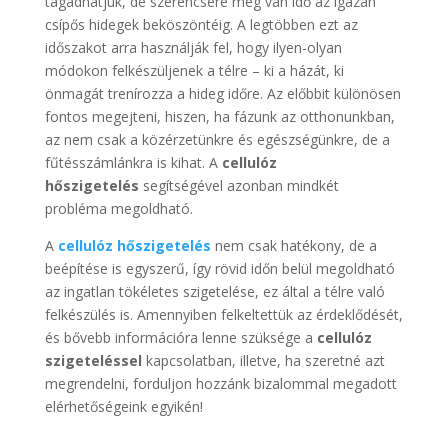
tagadhatjuk, de szerencsére még van idő az igazán
csípős hidegek beköszöntéig. A legtöbben ezt az
időszakot arra használják fel, hogy ilyen-olyan
módokon felkészüljenek a télre – ki a házát, ki
önmagát trenírozza a hideg időre. Az előbbit különösen
fontos megejteni, hiszen, ha fázunk az otthonunkban,
az nem csak a közérzetünkre és egészségünkre, de a
fűtésszámlánkra is kihat. A
cellulóz
hőszigetelés
segítségével azonban mindkét
probléma megoldható.
A
cellulóz hőszigetelés
nem csak hatékony, de a
beépítése is egyszerű, így rövid időn belül megoldható
az ingatlan tökéletes szigetelése, ez által a télre való
felkészülés is. Amennyiben felkeltettük az érdeklődését,
és bővebb információra lenne szüksége a
cellulóz
szigeteléssel
kapcsolatban, illetve, ha szeretné azt
megrendelni, forduljon hozzánk bizalommal megadott
elérhetőségeink egyikén!