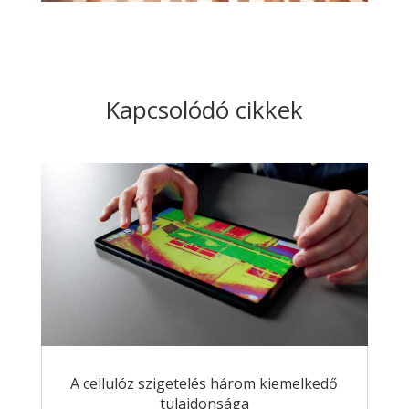
Kapcsolódó cikkek
A cellulóz szigetelés három kiemelkedő
tulajdonsága