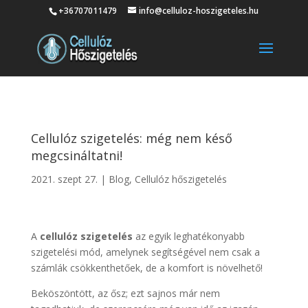
+36707011479
info@celluloz-hoszigeteles.hu
Cellulóz szigetelés: még nem késő
megcsináltatni!
2021. szept 27.
|
Blog
,
Cellulóz hőszigetelés
A
cellulóz szigetelés
az egyik leghatékonyabb
szigetelési mód, amelynek segítségével nem csak a
számlák csökkenthetőek, de a komfort is növelhető!
Beköszöntött, az ősz; ezt sajnos már nem