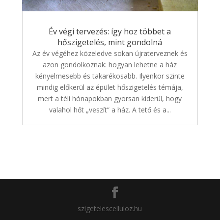
Év végi tervezés: így hoz többet a
hőszigetelés, mint gondolná
Az év végéhez közeledve sokan újraterveznek és
azon gondolkoznak: hogyan lehetne a ház
kényelmesebb és takarékosabb. Ilyenkor szinte
mindig előkerül az épület hőszigetelés témája,
mert a téli hónapokban gyorsan kiderül, hogy
valahol hőt „veszít” a ház. A tető és a...
szigetelescelluloz.hu