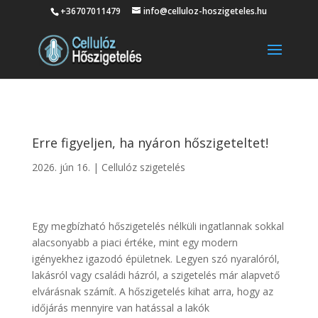
+36707011479
info@celluloz-hoszigeteles.hu
Erre figyeljen, ha nyáron hőszigeteltet!
2026. jún 16.
|
Cellulóz szigetelés
Egy megbízható hőszigetelés nélküli ingatlannak sokkal
alacsonyabb a piaci értéke, mint egy modern
igényekhez igazodó épületnek. Legyen szó nyaralóról,
lakásról vagy családi házról, a szigetelés már alapvető
elvárásnak számít. A hőszigetelés kihat arra, hogy az
időjárás mennyire van hatással a lakók