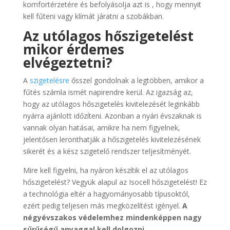
komfortérzetére és befolyásolja azt is , hogy mennyit
kell fűteni vagy klímát járatni a szobákban.
Az utólagos hőszigetelést
mikor érdemes
elvégeztetni?
A
szigetelésre
ősszel gondolnak a legtöbben, amikor a
fűtés számla ismét napirendre kerül. Az igazság az,
hogy az utólagos hőszigetelés kivitelezését leginkább
nyárra ajánlott időzíteni. Azonban a nyári évszaknak is
vannak olyan hatásai, amikre ha nem figyelnek,
jelentősen leronthatják a hőszigetelés kivitelezésének
sikerét és a kész szigetelő rendszer teljesítményét.
Mire kell figyelni, ha nyáron készítik el az utólagos
hőszigetelést? Vegyük alapul az Isocell hőszigetelést! Ez
a technológia eltér a hagyományosabb típusoktól,
ezért pedig teljesen más megközelítést igényel.
A
négyévszakos védelemhez mindenképpen nagy
sűrűségű anyaggal kell dolgozni.