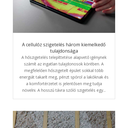
A cellulóz szigetelés három kiemelkedő
tulajdonsága
A hőszigetelés telepíttetése alapvető igénynek
számít az ingatlan tulajdonosok körében. A
megfelelően hőszigetelt épület sokkal több
energiát takarít meg, pénzt spórol a lakóknak és
a komfortérzetet is jelentősen meg tudja
növelni. A hosszú távra szóló szigetelés egy...