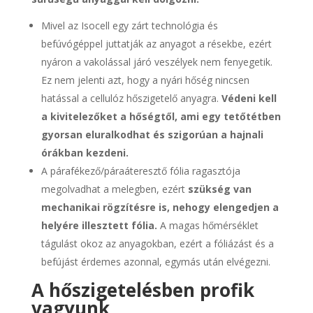
Mivel az Isocell egy zárt technológia és
befúvógéppel juttatják az anyagot a résekbe, ezért
nyáron a vakolással járó veszélyek nem fenyegetik.
Ez nem jelenti azt, hogy a nyári hőség nincsen
hatással a cellulóz hőszigetelő anyagra.
Védeni kell
a kivitelezőket a hőségtől, ami egy tetőtétben
gyorsan eluralkodhat és szigorúan a hajnali
órákban kezdeni.
A párafékező/páraáteresztő fólia ragasztója
megolvadhat a melegben, ezért
szükség van
mechanikai rögzítésre is, nehogy elengedjen a
helyére illesztett fólia.
A magas hőmérséklet
tágulást okoz az anyagokban, ezért a fóliázást és a
befújást érdemes azonnal, egymás után elvégezni.
A hőszigetelésben profik
vagyunk