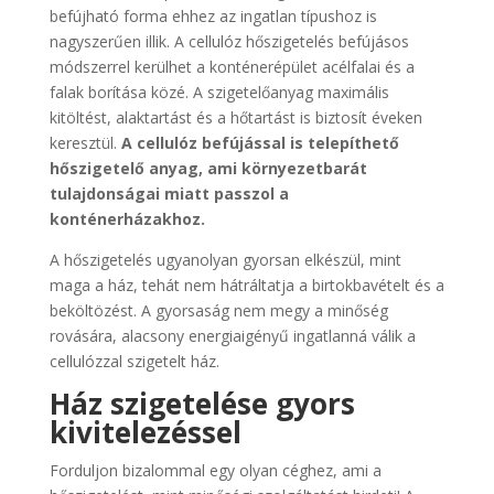
befújható forma ehhez az ingatlan típushoz is
nagyszerűen illik. A cellulóz hőszigetelés befújásos
módszerrel kerülhet a konténerépület acélfalai és a
falak borítása közé. A szigetelőanyag maximális
kitöltést, alaktartást és a hőtartást is biztosít éveken
keresztül.
A cellulóz befújással is telepíthető
hőszigetelő anyag, ami környezetbarát
tulajdonságai miatt passzol a
konténerházakhoz.
A hőszigetelés ugyanolyan gyorsan elkészül, mint
maga a ház, tehát nem hátráltatja a birtokbavételt és a
beköltözést. A gyorsaság nem megy a minőség
rovására, alacsony energiaigényű ingatlanná válik a
cellulózzal szigetelt ház.
Ház szigetelése gyors
kivitelezéssel
Forduljon bizalommal egy olyan céghez, ami a