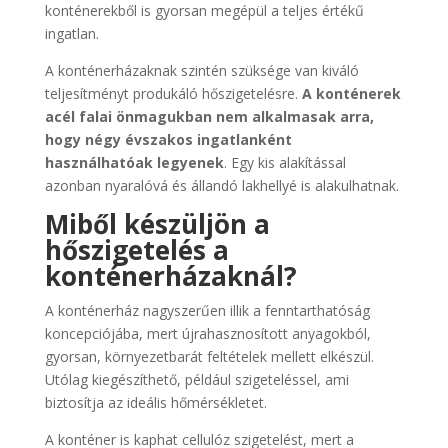
konténerekből is gyorsan megépül a teljes értékű
ingatlan.
A konténerházaknak szintén szüksége van kiváló
teljesítményt produkáló hőszigetelésre.
A konténerek
acél falai önmagukban nem alkalmasak arra,
hogy négy évszakos ingatlanként
használhatóak legyenek
. Egy kis alakítással
azonban nyaralóvá és állandó lakhellyé is alakulhatnak.
Miből készüljön a
hőszigetelés a
konténerházaknál?
A konténerház nagyszerűen illik a fenntarthatóság
koncepciójába, mert újrahasznosított anyagokból,
gyorsan, környezetbarát feltételek mellett elkészül.
Utólag kiegészíthető, például szigeteléssel, ami
biztosítja az ideális hőmérsékletet.
A konténer is kaphat cellulóz szigetelést, mert a