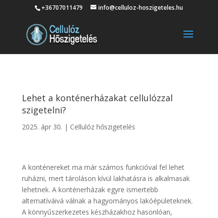
+36707011479
info@celluloz-hoszigeteles.hu
Lehet a konténerházakat cellulózzal
szigetelni?
2025. ápr 30.
|
Cellulóz hőszigetelés
A konténereket ma már számos funkcióval fel lehet
ruházni, mert tároláson kívül lakhatásra is alkalmasak
lehetnek. A konténerházak egyre ismertebb
alternatíváivá válnak a hagyományos lakóépületeknek.
A könnyűszerkezetes készházakhoz hasonlóan,