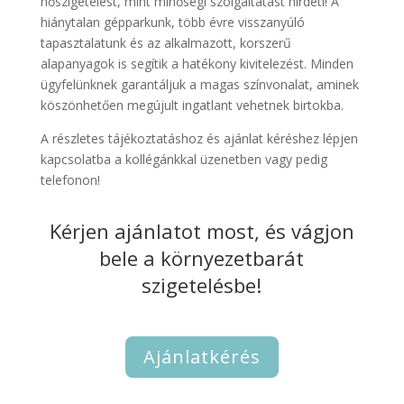
hőszigetelést, mint minőségi szolgáltatást hirdeti! A
hiánytalan gépparkunk, több évre visszanyúló
tapasztalatunk és az alkalmazott, korszerű
alapanyagok is segítik a hatékony kivitelezést. Minden
ügyfelünknek garantáljuk a magas színvonalat, aminek
köszönhetően megújult ingatlant vehetnek birtokba.
A részletes tájékoztatáshoz és ajánlat kéréshez lépjen
kapcsolatba a kollégánkkal üzenetben vagy pedig
telefonon!
Kérjen ajánlatot most, és vágjon
bele a környezetbarát
szigetelésbe!
Ajánlatkérés