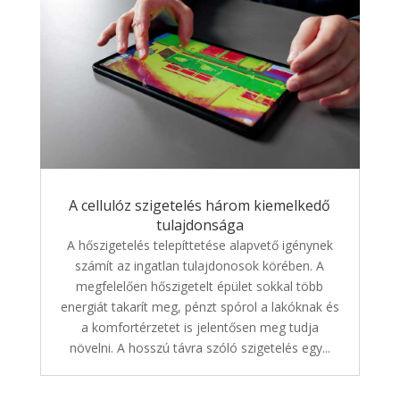
A cellulóz szigetelés három kiemelkedő
tulajdonsága
A hőszigetelés telepíttetése alapvető igénynek
számít az ingatlan tulajdonosok körében. A
megfelelően hőszigetelt épület sokkal több
energiát takarít meg, pénzt spórol a lakóknak és
a komfortérzetet is jelentősen meg tudja
növelni. A hosszú távra szóló szigetelés egy...