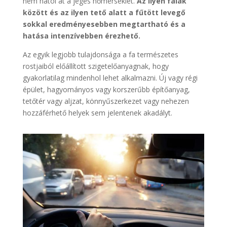
nem hatol át a jeges hőmérséklet.
Az ilyen falak
között és az ilyen tető alatt a fűtött levegő
sokkal eredményesebben megtartható és a
hatása intenzívebben érezhető.
Az egyik legjobb tulajdonsága a fa természetes
rostjaiból előállított szigetelőanyagnak, hogy
gyakorlatilag mindenhol lehet alkalmazni. Új vagy régi
épület, hagyományos vagy korszerűbb építőanyag,
tetőtér vagy aljzat, könnyűszerkezet vagy nehezen
hozzáférhető helyek sem jelentenek akadályt.