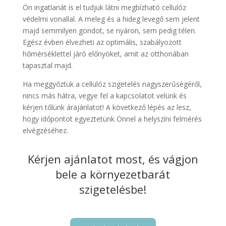
Ön ingatlanát is el tudjuk látni megbízható cellulóz
védelmi vonallal. A meleg és a hideg levegő sem jelent
majd semmilyen gondot, se nyáron, sem pedig télen.
Egész évben élvezheti az optimális, szabályozott
hőmérséklettel járó előnyöket, amit az otthonában
tapasztal majd.
Ha meggyőztük a cellulóz szigetelés nagyszerűségéről,
nincs más hátra, vegye fel a kapcsolatot velünk és
kérjen tőlünk árajánlatot! A következő lépés az lesz,
hogy időpontot egyeztetünk Önnel a helyszíni felmérés
elvégzéséhez.
Kérjen ajánlatot most, és vágjon
bele a környezetbarát
szigetelésbe!