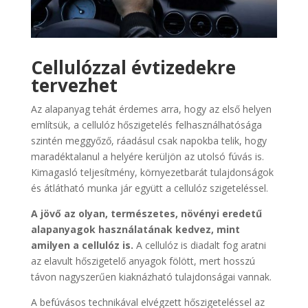
Cellulózzal évtizedekre
tervezhet
Az alapanyag tehát érdemes arra, hogy az első helyen
említsük, a cellulóz hőszigetelés felhasználhatósága
szintén meggyőző, ráadásul csak napokba telik, hogy
maradéktalanul a helyére kerüljön az utolsó fúvás is.
Kimagasló teljesítmény, környezetbarát tulajdonságok
és átlátható munka jár együtt a cellulóz szigeteléssel.
A jövő az olyan, természetes, növényi eredetű
alapanyagok használatának kedvez, mint
amilyen a cellulóz is.
A cellulóz is diadalt fog aratni
az elavult hőszigetelő anyagok fölött, mert hosszú
távon nagyszerűen kiaknázható tulajdonságai vannak.
A befúvásos technikával elvégzett hőszigeteléssel az