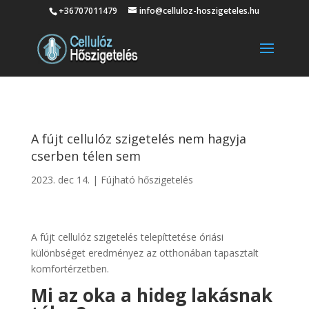
+36707011479
info@celluloz-hoszigeteles.hu
A fújt cellulóz szigetelés nem hagyja
cserben télen sem
2023. dec 14.
|
Fújható hőszigetelés
A fújt cellulóz szigetelés telepíttetése óriási
különbséget eredményez az otthonában tapasztalt
komfortérzetben.
Mi az oka a hideg lakásnak