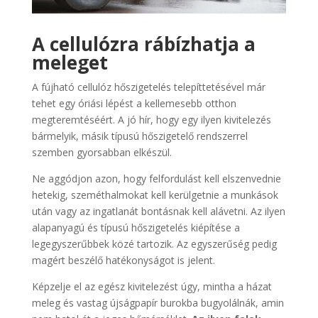
A cellulózra rábízhatja a
meleget
A fújható cellulóz hőszigetelés telepíttetésével már
tehet egy óriási lépést a kellemesebb otthon
megteremtéséért. A jó hír, hogy egy ilyen kivitelezés
bármelyik, másik típusú hőszigetelő rendszerrel
szemben gyorsabban elkészül.
Ne aggódjon azon, hogy felfordulást kell elszenvednie
hetekig, szeméthalmokat kell kerülgetnie a munkások
után vagy az ingatlanát bontásnak kell alávetni. Az ilyen
alapanyagú és típusú hőszigetelés kiépítése a
legegyszerűbbek közé tartozik. Az egyszerűség pedig
magért beszélő hatékonyságot is jelent.
Képzelje el az egész kivitelezést úgy, mintha a házat
meleg és vastag újságpapír burokba bugyolálnák, amin