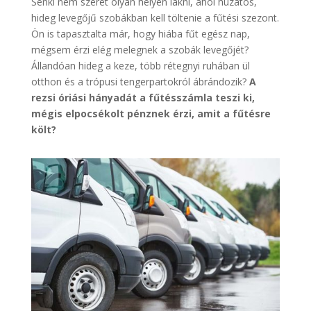
Senki nem szeret olyan helyen lakni, ahol huzatos,
hideg levegőjű szobákban kell töltenie a fűtési szezont.
Ön is tapasztalta már, hogy hiába fűt egész nap,
mégsem érzi elég melegnek a szobák levegőjét?
Állandóan hideg a keze, több rétegnyi ruhában ül
otthon és a trópusi tengerpartokról ábrándozik?
A
rezsi óriási hányadát a fűtésszámla teszi ki,
mégis elpocsékolt pénznek érzi, amit a fűtésre
költ?