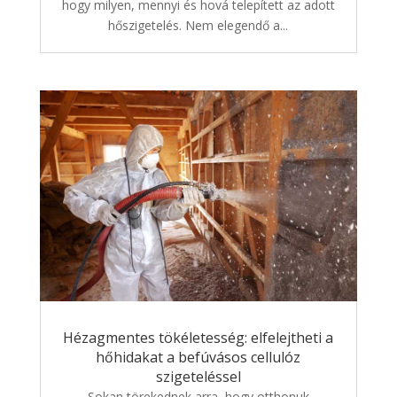
hogy milyen, mennyi és hová telepített az adott
hőszigetelés. Nem elegendő a...
Hézagmentes tökéletesség: elfelejtheti a
hőhidakat a befúvásos cellulóz
szigeteléssel
Sokan törekednek arra, hogy otthonuk