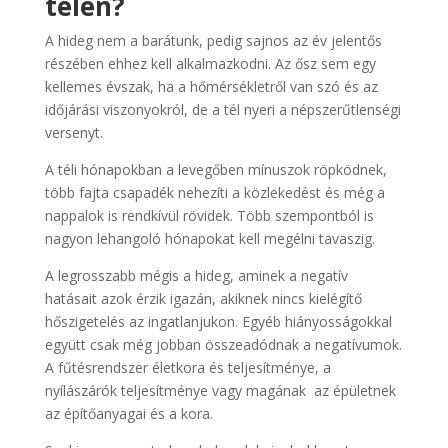
télen?
A hideg nem a barátunk, pedig sajnos az év jelentős
részében ehhez kell alkalmazkodni. Az ősz sem egy
kellemes évszak, ha a hőmérsékletről van szó és az
időjárási viszonyokról, de a tél nyeri a népszerűtlenségi
versenyt.
A téli hónapokban a levegőben mínuszok röpködnek,
több fajta csapadék nehezíti a közlekedést és még a
nappalok is rendkívül rövidek. Több szempontból is
nagyon lehangoló hónapokat kell megélni tavaszig.
A legrosszabb mégis a hideg, aminek a negatív
hatásait azok érzik igazán, akiknek nincs kielégítő
hőszigetelés az ingatlanjukon. Egyéb hiányosságokkal
együtt csak még jobban összeadódnak a negatívumok.
A fűtésrendszer életkora és teljesítménye, a
nyílászárók teljesítménye vagy magának az épületnek
az építőanyagai és a kora.