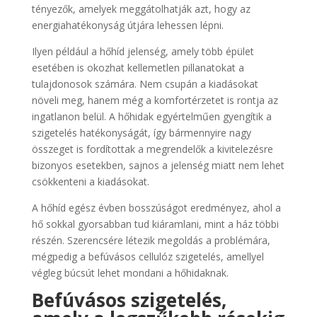
tényezők, amelyek meggátolhatják azt, hogy az
energiahatékonyság útjára lehessen lépni.
Ilyen például a hőhíd jelenség, amely több épület
esetében is okozhat kellemetlen pillanatokat a
tulajdonosok számára. Nem csupán a kiadásokat
növeli meg, hanem még a komfortérzetet is rontja az
ingatlanon belül. A hőhidak egyértelműen gyengítik a
szigetelés hatékonyságát, így bármennyire nagy
összeget is fordítottak a megrendelők a kivitelezésre
bizonyos esetekben, sajnos a jelenség miatt nem lehet
csökkenteni a kiadásokat.
A hőhíd egész évben bosszúságot eredményez, ahol a
hő sokkal gyorsabban tud kiáramlani, mint a ház többi
részén. Szerencsére létezik megoldás a problémára,
mégpedig a befúvásos cellulóz szigetelés, amellyel
végleg búcsút lehet mondani a hőhidaknak.
Befúvásos szigetelés,