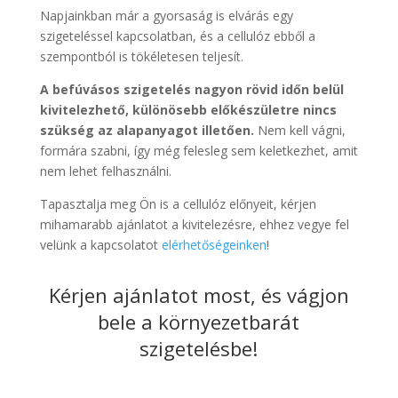
Napjainkban már a gyorsaság is elvárás egy
szigeteléssel kapcsolatban, és a cellulóz ebből a
szempontból is tökéletesen teljesít.
A befúvásos szigetelés nagyon rövid időn belül
kivitelezhető, különösebb előkészületre nincs
szükség az alapanyagot illetően.
Nem kell vágni,
formára szabni, így még felesleg sem keletkezhet, amit
nem lehet felhasználni.
Tapasztalja meg Ön is a cellulóz előnyeit, kérjen
mihamarabb ajánlatot a kivitelezésre, ehhez vegye fel
velünk a kapcsolatot
elérhetőségeinken
!
Kérjen ajánlatot most, és vágjon
bele a környezetbarát
szigetelésbe!