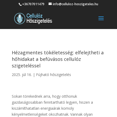
+36707011479
info@celluloz-hoszigeteles.hu
Hézagmentes tökéletesség: elfelejtheti a
hőhidakat a befúvásos cellulóz
szigeteléssel
2025. júl 16.
|
Fújható hőszigetelés
Sokan törekednek arra, hogy otthonuk
gazdaságosabban fenntartható legyen, hiszen a
kiszámíthatatlan energiaárak komoly
kényelmetlenségeket okozhatnak. Vannak olyan