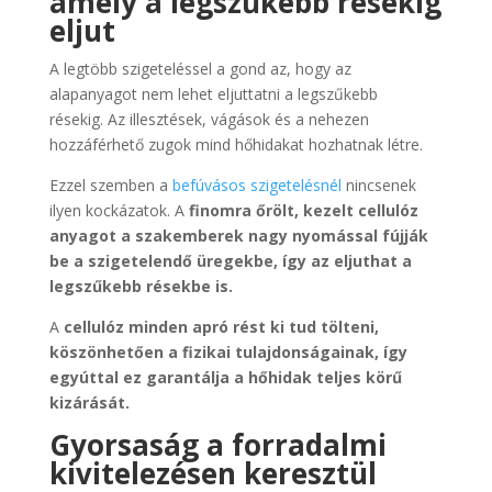
amely a legszűkebb résekig
eljut
A legtöbb szigeteléssel a gond az, hogy az
alapanyagot nem lehet eljuttatni a legszűkebb
résekig. Az illesztések, vágások és a nehezen
hozzáférhető zugok mind hőhidakat hozhatnak létre.
Ezzel szemben a
befúvásos szigetelésnél
nincsenek
ilyen kockázatok. A
finomra őrölt, kezelt cellulóz
anyagot a szakemberek nagy nyomással fújják
be a szigetelendő üregekbe, így az eljuthat a
legszűkebb résekbe is.
A
cellulóz minden apró rést ki tud tölteni,
köszönhetően a fizikai tulajdonságainak, így
egyúttal ez garantálja a hőhidak teljes körű
kizárását.
Gyorsaság a forradalmi
kivitelezésen keresztül