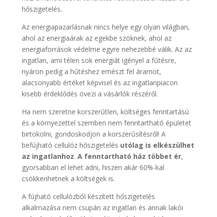
hőszigetelés.
Az energiapazarlásnak nincs helye egy olyan világban,
ahol az energiaárak az egekbe szöknek, ahol az
energiaforrások védelme egyre nehezebbé válik. Az az
ingatlan, ami télen sok energiát igényel a fűtésre,
nyáron pedig a hűtéshez emészt fel áramot,
alacsonyabb értéket képvisel és az ingatlanpiacon
kisebb érdeklődés övezi a vásárlók részéről.
Ha nem szeretne korszerűtlen, költséges fenntartású
és a környezettel szemben nem fenntartható épületet
birtokolni, gondoskodjon a korszerűsítésről! A
befújható cellulóz hőszigetelés
utólag is elkészülhet
az ingatlanhoz
.
A fenntartható ház többet ér
,
gyorsabban el lehet adni, hiszen akár 60%-kal
csökkenhetnek a költségek is.
A fújható cellulózból készített hőszigetelés
alkalmazása nem csupán az ingatlan és annak lakói