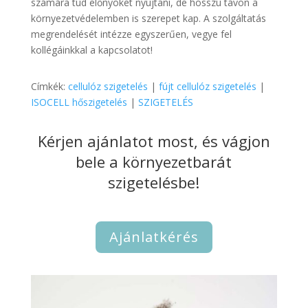
számára tud előnyöket nyújtani, de hosszú távon a
környezetvédelemben is szerepet kap. A szolgáltatás
megrendelését intézze egyszerűen, vegye fel
kollégáinkkal a kapcsolatot!
Címkék:
cellulóz szigetelés
|
fújt cellulóz szigetelés
|
ISOCELL hőszigetelés
|
SZIGETELÉS
Kérjen ajánlatot most, és vágjon
bele a környezetbarát
szigetelésbe!
Ajánlatkérés