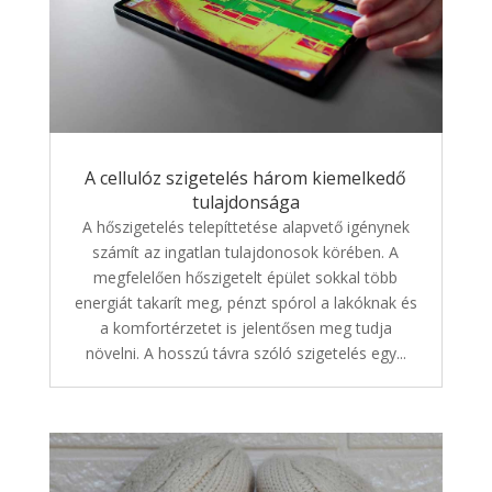
A cellulóz szigetelés három kiemelkedő
tulajdonsága
A hőszigetelés telepíttetése alapvető igénynek
számít az ingatlan tulajdonosok körében. A
megfelelően hőszigetelt épület sokkal több
energiát takarít meg, pénzt spórol a lakóknak és
a komfortérzetet is jelentősen meg tudja
növelni. A hosszú távra szóló szigetelés egy...