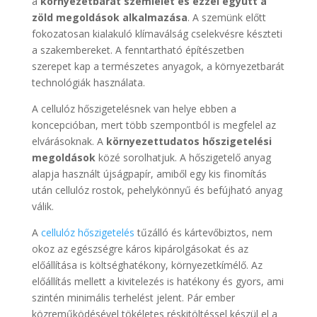
a
környezetbarát szemlélet és ezzel együtt a
zöld megoldások alkalmazása
. A szemünk előtt
fokozatosan kialakuló klímaválság cselekvésre készteti
a szakembereket. A fenntartható építészetben
szerepet kap a természetes anyagok, a környezetbarát
technológiák használata.
A cellulóz hőszigetelésnek van helye ebben a
koncepcióban, mert több szempontból is megfelel az
elvárásoknak. A
környezettudatos hőszigetelési
megoldások
közé sorolhatjuk. A hőszigetelő anyag
alapja használt újságpapír, amiből egy kis finomítás
után cellulóz rostok, pehelykönnyű és befújható anyag
válik.
A
cellulóz hőszigetelés
tűzálló és kártevőbiztos, nem
okoz az egészségre káros kipárolgásokat és az
előállítása is költséghatékony, környezetkímélő. Az
előállítás mellett a kivitelezés is hatékony és gyors, ami
szintén minimális terhelést jelent. Pár ember
közreműködésével tökéletes réskitöltéssel készül el a