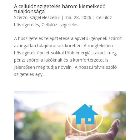
A cellulóz szigetelés három kiemelkedő
tulajdonsága
Szerző:
szigetelescellul
|
máj 28, 2026
|
Cellulóz
hőszigetelés
,
Cellulóz szigetelés
A hőszigetelés telepíttetése alapvető igénynek számít
az ingatlan tulajdonosok körében. A megfelelően
hőszigetelt épület sokkal több energiát takarít meg,
pénzt spórol a lakóknak és a komfortérzetet is
jelentősen meg tudja növelni. A hosszú távra szóló
szigetelés egy...