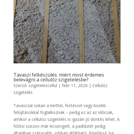
Tavaszi felkészülés: miért most érdemes
belevágni a cellulóz szigetelésbe?
Szerző:
szigetelescellul
|
febr 11, 2026
|
Cellulóz
szigetelés
Tavasszal sokan a kerttel, festéssel vagy kisebb
felújításokkal foglalkoznak – pedig ez az az időszak,
amikor a cellulóz szigetelés is igazán jó döntés lehet. A
fűtési szezon már lecsengett, a padlástér pedig
általában szárazabb, jobban átlátható. Ráadásul, ha