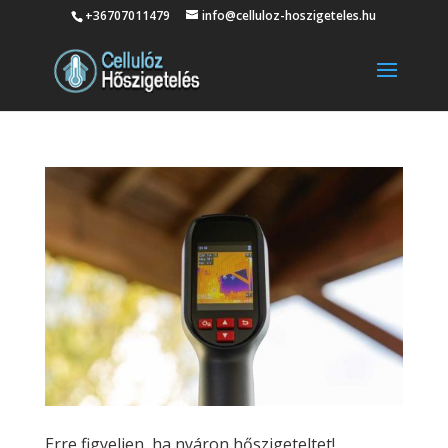
+36707011479
info@celluloz-hoszigeteles.hu
Erre figyeljen, ha nyáron hőszigeteltet!