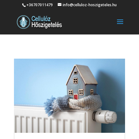
+36707011479
info@celluloz-hoszigeteles.hu