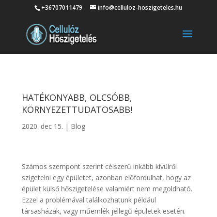
+36707011479
info@celluloz-hoszigeteles.hu
HATÉKONYABB, OLCSÓBB,
KÖRNYEZETTUDATOSABB!
2020. dec 15.
|
Blog
Számos szempont szerint célszerű inkább kívülről
szigetelni egy épületet, azonban előfordulhat, hogy az
épület külső hőszigetelése valamiért nem megoldható.
Ezzel a problémával találkozhatunk például
társasházak, vagy műemlék jellegű épületek esetén.