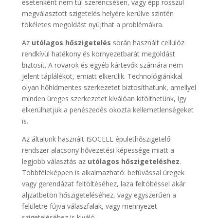
esetenként nem túl szerencsésen, vagy épp rosszul
megválasztott szigetelés helyére kerülve szintén
tökéletes megoldást nyújthat a problémákra.
Az
utólagos hőszigetelés
során használt cellulóz
rendkívül hatékony és környezetbarát megoldást
biztosít. A rovarok és egyéb kártevők számára nem
jelent táplálékot, emiatt elkerülik. Technológiánkkal
olyan hőhídmentes szerkezetet biztosíthatunk, amellyel
minden üreges szerkezetet kiválóan kitölthetünk, így
elkerülhetjük a penészedés okozta kellemetlenségeket
is.
Az általunk használt ISOCELL épülethőszigetelő
rendszer alacsony hővezetési képessége miatt a
legjobb választás az
utólagos hőszigeteléshez
.
Többféleképpen is alkalmazható: befúvással üregek
vagy gerendázat feltöltéséhez, laza feltöltéssel akár
aljzatbeton hőszigeteléséhez, vagy egyszerűen a
felületre fújva válaszfalak, vagy mennyezet
szigeteléséhez is kiváló.