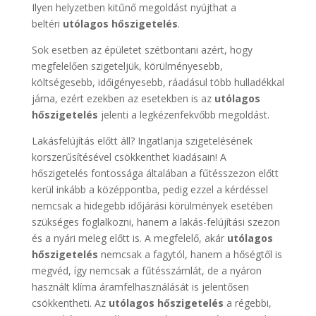
Ilyen helyzetben kitűnő megoldást nyújthat a
beltéri
utólagos hőszigetelés
.
Sok esetben az épületet szétbontani azért, hogy
megfelelően szigeteljük, körülményesebb,
költségesebb, időigényesebb, ráadásul több hulladékkal
járna, ezért ezekben az esetekben is az
utólagos
hőszigetelés
jelenti a legkézenfekvőbb megoldást.
Lakásfelújítás előtt áll? Ingatlanja szigetelésének
korszerűsítésével csökkenthet kiadásain! A
hőszigetelés fontossága általában a fűtésszezon előtt
kerül inkább a középpontba, pedig ezzel a kérdéssel
nemcsak a hidegebb időjárási körülmények esetében
szükséges foglalkozni, hanem a lakás-felújítási szezon
és a nyári meleg előtt is. A megfelelő, akár
utólagos
hőszigetelés
nemcsak a fagytól, hanem a hőségtől is
megvéd, így nemcsak a fűtésszámlát, de a nyáron
használt klíma áramfelhasználását is jelentősen
csökkentheti. Az
utólagos hőszigetelés
a régebbi,