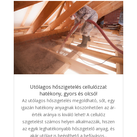
Utólagos hőszigetelés cellulózzal:
hatékony, gyors és olcsó!
Az utólagos hőszigetelés megoldható, sőt, egy
igazán hatékony anyagnak köszönhetően az ár-
érték aránya is kiváló lehet! A cellulóz
szigetelést számos helyen alkalmazzák, hiszen
az egyik leghatékonyabb hőszigetelő anyag, és
akár utólag is beépíthető a befúvásos...