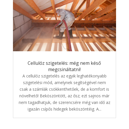
Cellulóz szigetelés: még nem késő
megcsináltatni!
A cellulóz szigetelés az egyik leghatékonyabb
szigetelési mód, amelynek segítségével nem
csak a számlák csökkenthetőek, de a komfort is
növelhető! Beköszöntött, az ősz; ezt sajnos már
nem tagadhatjuk, de szerencsére még van idő az
igazán csípős hidegek beköszöntéig. A...