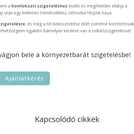
 ami a
homlokzati szigeteléshez
kiváló és megfelelően ellátja a
ap után egy kellemes hőmérsékletű otthonba térjünk haza.
zigetelésre
, és még a tél beköszöntése előtt szeretné komfortosa
érhetőségeim egyikén! Bármilyen kérdése van a cellulózszigeteléssel
vágjon bele a környezetbarát szigetelésbe!
Ajánlatkérés
Kapcsolódó cikkek