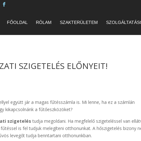
FŐOLDAL
RÓLAM
SZAKTERÜLETEM
SZOLGÁLTATÁS
ATI SZIGETELÉS ELŐNYEIT!
llyel együtt jár a magas fűtésszámla is. Mi lenne, ha ez a számlán
ogy kikapcsolnánk a fűtőeszközöket?
ti szigetelés
tudja megoldani. Ha megfelelő szigeteléssel van ellát
 fűtéssel is fel tudjuk melegíteni otthonunkat. A hőszigetelés bizony 
 hűvös levegőt tudja benntartani otthonunkban.