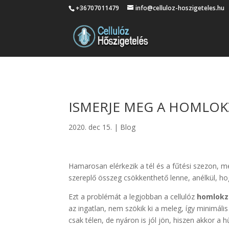
+36707011479
info@celluloz-hoszigeteles.hu
ISMERJE MEG A HOMLOKZ
2020. dec 15.
|
Blog
Hamarosan elérkezik a tél és a fűtési szezon, me
szereplő összeg csökkenthető lenne, anélkül, h
Ezt a problémát a legjobban a cellulóz
homlokza
az ingatlan, nem szökik ki a meleg, így minimális
csak télen, de nyáron is jól jön, hiszen akkor a