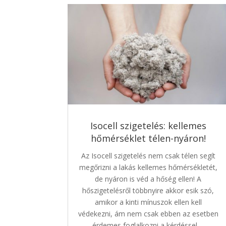
Isocell szigetelés: kellemes
hőmérséklet télen-nyáron!
Az Isocell szigetelés nem csak télen segít
megőrizni a lakás kellemes hőmérsékletét,
de nyáron is véd a hőség ellen! A
hőszigetelésről többnyire akkor esik szó,
amikor a kinti mínuszok ellen kell
védekezni, ám nem csak ebben az esetben
érdemes foglalkozni a kérdéssel,...