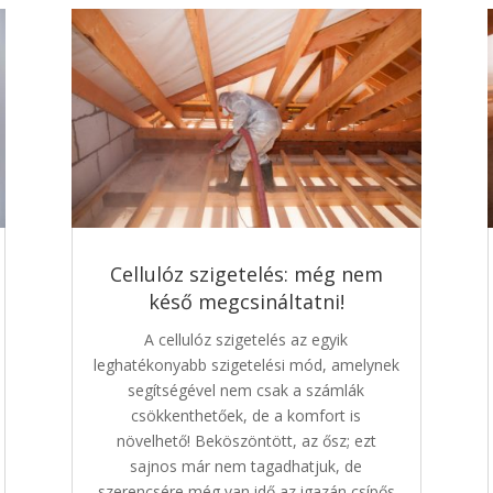
Cellulóz szigetelés: még nem
késő megcsináltatni!
A cellulóz szigetelés az egyik
leghatékonyabb szigetelési mód, amelynek
segítségével nem csak a számlák
csökkenthetőek, de a komfort is
növelhető! Beköszöntött, az ősz; ezt
sajnos már nem tagadhatjuk, de
szerencsére még van idő az igazán csípős