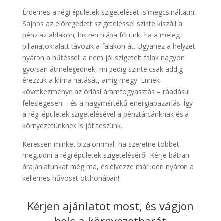
Érdemes a
régi épületek szigetelését
is megcsináltatni.
Sajnos az elöregedett szigeteléssel szinte kiszáll a
pénz az ablakon, hiszen hiába fűtünk, ha a meleg
pillanatok alatt távozik a falakon át. Ugyanez a helyzet
nyáron a hűtéssel: a nem jól szigetelt falak nagyon
gyorsan átmelegednek, mi pedig szinte csak addig
érezzük a klíma hatását, amíg megy. Ennek
következménye az óriási áramfogyasztás – ráadásul
feleslegesen – és a nagymértékű energiapazarlás. Így
a
régi épületek szigetelésével
a pénztárcánknak és a
környezetünknek is jót teszünk.
Keressen minket bizalommal, ha szeretne többet
megtudni a
régi épületek szigeteléséről
! Kérje bátran
árajánlatunkat még ma, és élvezze már idén nyáron a
kellemes hűvöset otthonában!
Kérjen ajánlatot most, és vágjon
bele a környezetbarát