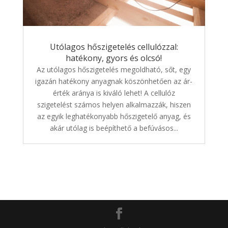
Utólagos hőszigetelés cellulózzal:
hatékony, gyors és olcsó!
Az utólagos hőszigetelés megoldható, sőt, egy
igazán hatékony anyagnak köszönhetően az ár-
érték aránya is kiváló lehet! A cellulóz
szigetelést számos helyen alkalmazzák, hiszen
az egyik leghatékonyabb hőszigetelő anyag, és
akár utólag is beépíthető a befúvásos...