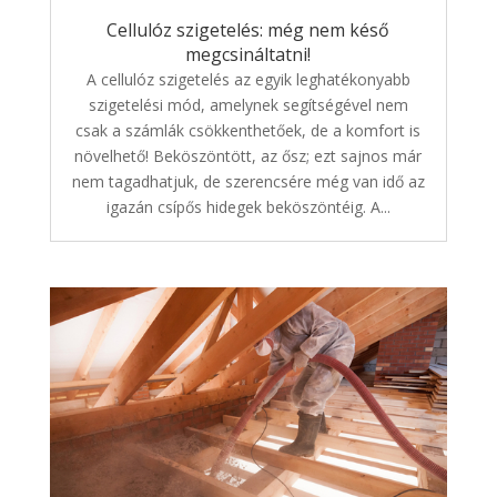
Cellulóz szigetelés: még nem késő
megcsináltatni!
A cellulóz szigetelés az egyik leghatékonyabb
szigetelési mód, amelynek segítségével nem
csak a számlák csökkenthetőek, de a komfort is
növelhető! Beköszöntött, az ősz; ezt sajnos már
nem tagadhatjuk, de szerencsére még van idő az
igazán csípős hidegek beköszöntéig. A...