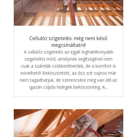
Cellulóz szigetelés: még nem késő
megcsináltatni!
A cellulóz szigetelés az egyik leghatékonyabb
szigetelési mód, amelynek segítségével nem
csak a számlák csökkenthetőek, de a komfort is
növelhető! Beköszöntött, az ősz; ezt sajnos már
nem tagadhatjuk, de szerencsére még van idő az
igazán csípős hidegek beköszöntéig. A...