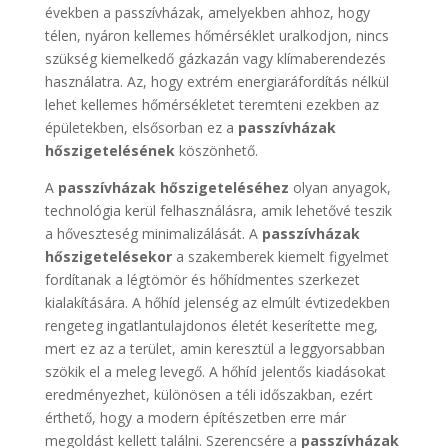
években a passzívházak, amelyekben ahhoz, hogy
télen, nyáron kellemes hőmérséklet uralkodjon, nincs
szükség kiemelkedő gázkazán vagy klímaberendezés
használatra. Az, hogy extrém energiaráfordítás nélkül
lehet kellemes hőmérsékletet teremteni ezekben az
épületekben, elsősorban ez a
passzívházak
hőszigetelésének
köszönhető.
A
passzívházak hőszigeteléséhez
olyan anyagok,
technológia kerül felhasználásra, amik lehetővé teszik
a hőveszteség minimalizálását. A
passzívházak
hőszigetelésekor
a szakemberek kiemelt figyelmet
fordítanak a légtömör és hőhídmentes szerkezet
kialakítására. A hőhíd jelenség az elmúlt évtizedekben
rengeteg ingatlantulajdonos életét keserítette meg,
mert ez az a terület, amin keresztül a leggyorsabban
szökik el a meleg levegő. A hőhíd jelentős kiadásokat
eredményezhet, különösen a téli időszakban, ezért
érthető, hogy a modern építészetben erre már
megoldást kellett találni. Szerencsére a
passzívházak