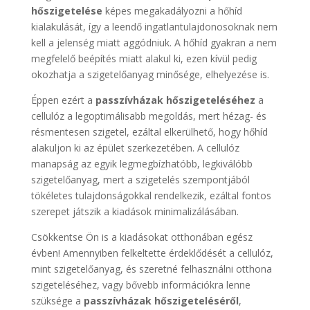
hőszigetelése
képes megakadályozni a hőhíd
kialakulását, így a leendő ingatlantulajdonosoknak nem
kell a jelenség miatt aggódniuk. A hőhíd gyakran a nem
megfelelő beépítés miatt alakul ki, ezen kívül pedig
okozhatja a szigetelőanyag minősége, elhelyezése is.
Éppen ezért a
passzívházak hőszigeteléséhez
a
cellulóz a legoptimálisabb megoldás, mert hézag- és
résmentesen szigetel, ezáltal elkerülhető, hogy hőhíd
alakuljon ki az épület szerkezetében. A cellulóz
manapság az egyik legmegbízhatóbb, legkiválóbb
szigetelőanyag, mert a szigetelés szempontjából
tökéletes tulajdonságokkal rendelkezik, ezáltal fontos
szerepet játszik a kiadások minimalizálásában.
Csökkentse Ön is a kiadásokat otthonában egész
évben! Amennyiben felkeltette érdeklődését a cellulóz,
mint szigetelőanyag, és szeretné felhasználni otthona
szigeteléséhez, vagy bővebb információkra lenne
szüksége a
passzívházak hőszigeteléséről
,