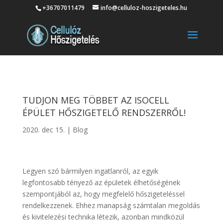
+36707011479
info@celluloz-hoszigeteles.hu
TUDJON MEG TÖBBET AZ ISOCELL
ÉPÜLET HŐSZIGETELŐ RENDSZERRŐL!
2020. dec 15.
|
Blog
Legyen szó bármilyen ingatlanról, az egyik
legfontosabb tényező az épületek élhetőségének
szempontjából az, hogy megfelelő hőszigeteléssel
rendelkezzenek. Ehhez manapság számtalan megoldás
és kivitelezési technika létezik, azonban mindközül