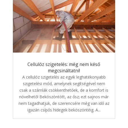
Cellulóz szigetelés: még nem késő
megcsináltatni!
A cellulóz szigetelés az egyik leghatékonyabb
szigetelési mód, amelynek segítségével nem
csak a számlák csökkenthetőek, de a komfort is
növelhető! Beköszöntött, az ősz; ezt sajnos már
nem tagadhatjuk, de szerencsére még van idő az
igazán csípős hidegek beköszöntéig. A...