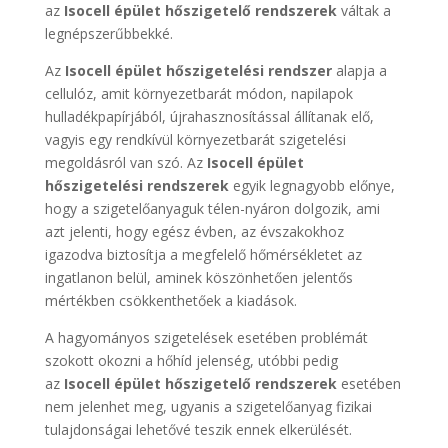
az
Isocell épület hőszigetelő rendszerek
váltak a
legnépszerűbbekké.
Az
Isocell épület hőszigetelési rendszer
alapja a
cellulóz, amit környezetbarát módon, napilapok
hulladékpapírjából, újrahasznosítással állítanak elő,
vagyis egy rendkívül környezetbarát szigetelési
megoldásról van szó. Az
Isocell épület
hőszigetelési rendszerek
egyik legnagyobb előnye,
hogy a szigetelőanyaguk télen-nyáron dolgozik, ami
azt jelenti, hogy egész évben, az évszakokhoz
igazodva biztosítja a megfelelő hőmérsékletet az
ingatlanon belül, aminek köszönhetően jelentős
mértékben csökkenthetőek a kiadások.
A hagyományos szigetelések esetében problémát
szokott okozni a hőhíd jelenség, utóbbi pedig
az
Isocell épület hőszigetelő rendszerek
esetében
nem jelenhet meg, ugyanis a szigetelőanyag fizikai
tulajdonságai lehetővé teszik ennek elkerülését.