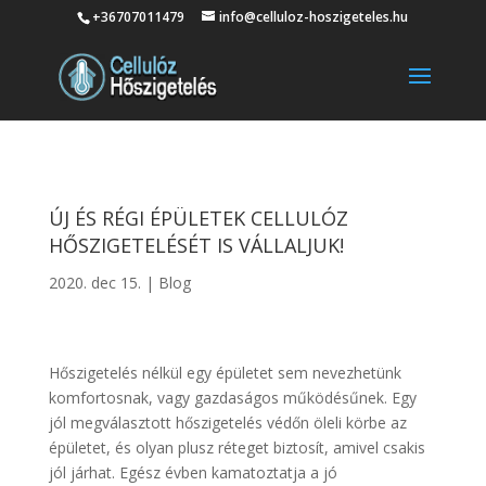
+36707011479
info@celluloz-hoszigeteles.hu
ÚJ ÉS RÉGI ÉPÜLETEK CELLULÓZ
HŐSZIGETELÉSÉT IS VÁLLALJUK!
2020. dec 15.
|
Blog
Hőszigetelés nélkül egy épületet sem nevezhetünk
komfortosnak, vagy gazdaságos működésűnek. Egy
jól megválasztott hőszigetelés védőn öleli körbe az
épületet, és olyan plusz réteget biztosít, amivel csakis
jól járhat. Egész évben kamatoztatja a jó