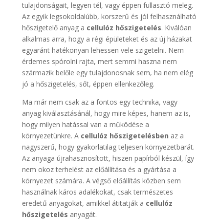
tulajdonságait, legyen tél, vagy éppen fullasztó meleg.
Az egyik legsokoldalúbb, korszerű és jól felhasználható
hőszigetelő anyag a
cellulóz hőszigetelés
. Kiválóan
alkalmas arra, hogy a régi épületeket és az új házakat
egyaránt hatékonyan lehessen vele szigetelni. Nem
érdemes spórolni rajta, mert semmi haszna nem
származik belőle egy tulajdonosnak sem, ha nem elég
jó a hőszigetelés, sőt, éppen ellenkezőleg.
Ma már nem csak az a fontos egy technika, vagy
anyag kiválasztásánál, hogy mire képes, hanem az is,
hogy milyen hatással van a működése a
környezetünkre. A
cellulóz hőszigetelésben
az a
nagyszerű, hogy gyakorlatilag teljesen környezetbarát.
Az anyaga újrahasznosított, hiszen papírból készül, így
nem okoz terhelést az előállítása és a gyártása a
környezet számára. A végső előállítás közben sem
használnak káros adalékokat, csak természetes
eredetű anyagokat, amikkel átitatják a
cellulóz
hőszigetelés
anyagát.