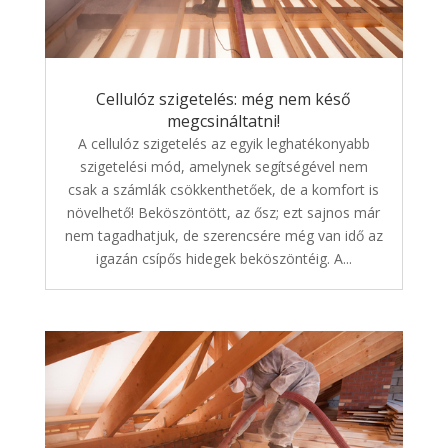
Cellulóz szigetelés: még nem késő
megcsináltatni!
A cellulóz szigetelés az egyik leghatékonyabb
szigetelési mód, amelynek segítségével nem
csak a számlák csökkenthetőek, de a komfort is
növelhető! Beköszöntött, az ősz; ezt sajnos már
nem tagadhatjuk, de szerencsére még van idő az
igazán csípős hidegek beköszöntéig. A...