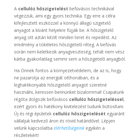
A
cellulóz hőszigetelést
befúvásos technikával
végezzük, ami egy gyors technika. Egy erre a célra
kifejlesztett eszközzel a könnyű állagú szigetelő
anyagot a kívánt helyekre fújják be. A hőszigetelő
anyag ott aztán kitölt minden teret és repedést. Az
eredmény a tökéletes hőszigetelő réteg. A befúvás
során nem keletkezik anyagveszteség, tehát nem vész
kárba gyakorlatilag semmi sem a hőszigetelő anyagból.
Ha Önnek fontos a környezetvédelem, de az is, hogy
ne pazarolja az energiát otthonában, és a
leghatékonyabb hőszigetelő anyagot szeretné
használni, keressen bennünket bizalommal! Csapatunk
régóta dolgozik befúvásos
cellulóz hőszigeteléssel
,
ezért gyors és hatékony kivitelezést tudunk biztosítani.
Új és régi épületek
cellulóz hőszigetelését
egyaránt
vállaljuk kedvező áron és rövid határidővel. Lépjen
velünk kapcsolatba
elérhetőségeink
egyikén a
részletekért!