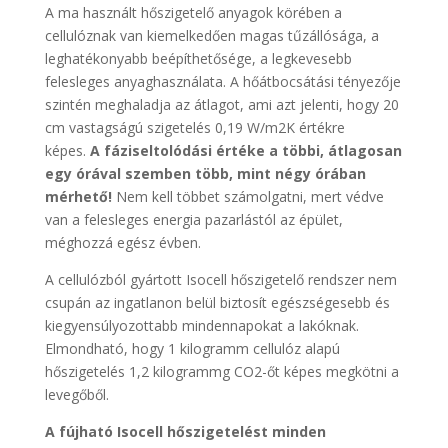
A ma használt hőszigetelő anyagok körében a
cellulóznak van kiemelkedően magas tűzállósága, a
leghatékonyabb beépíthetősége, a legkevesebb
felesleges anyaghasználata. A hőátbocsátási tényezője
szintén meghaladja az átlagot, ami azt jelenti, hogy 20
cm vastagságú szigetelés 0,19 W/m2K értékre
képes.
A fáziseltolódási értéke a többi, átlagosan
egy órával szemben több, mint négy órában
mérhető!
Nem kell többet számolgatni, mert védve
van a felesleges energia pazarlástól az épület,
méghozzá egész évben.
A cellulózból gyártott Isocell hőszigetelő rendszer nem
csupán az ingatlanon belül biztosít egészségesebb és
kiegyensúlyozottabb mindennapokat a lakóknak.
Elmondható, hogy 1 kilogramm cellulóz alapú
hőszigetelés 1,2 kilogrammg CO2-őt képes megkötni a
levegőből.
A fújható Isocell hőszigetelést minden