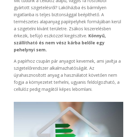
Mit tudunk a cellulóz alapú, vagyis fa rostokból
gyártott szigetelésről? Lakóházba és bármilyen
ingatlanba is teljes biztonsággal beépíthető. A
természetes alapanyag papírpelyhek formájában kerül
a szigetelni kívánt területre. Zsákos kiszerelésben
érkezik, befújó eszközzel kiegészítve.
Könnyű,
szállítható és nem vész kárba belőle egy
pehelynyi sem.
A papírhoz csupán pár anyagot kevernek, ami javítja a
szigetelőrendszer alkalmazhatóságát. Az
újrahasznosított anyag a használatot követően nem
fogja a környezetet terhelni, ugyanis feldolgozható, a
cellulóz pedig magától képes lebomlani.