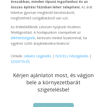
évszakban, minden típusú ingatlanhoz és az
összes építési fázisban lehet telepíteni.
Az árát
tekintve gyorsan megtérülő beruházásról,
megfizethető szolgáltatásról van szó.
Az érdeklődőknek szívesen nyújtunk részletes
felvilágosítást. A honlapunkon szerepelnek az
elérhetőségeink
, keressen minket bizalommal, ha
egyénre szóló árajánlatunkra kíváncsi!
Címkék:
cellulóz szigetelés
|
ISOCELL hőszigetelés
|
SZIGETELÉS
Kérjen ajánlatot most, és vágjon
bele a környezetbarát
szigetelésbe!