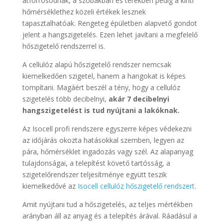
átforrósodnak, a szobákban és terekben pedig a kinti
hőmérséklethez közeli értékek lesznek
tapasztalhatóak. Rengeteg épületben alapvető gondot
jelent a hangszigetelés. Ezen lehet javítani a megfelelő
hőszigetelő rendszerrel is.
A cellulóz alapú hőszigetelő rendszer nemcsak
kiemelkedően szigetel, hanem a hangokat is képes
tompítani. Magáért beszél a tény, hogy a cellulóz
szigetelés több decibelnyi,
akár 7 decibelnyi
hangszigetelést is tud nyújtani a lakóknak.
Az Isocell profi rendszere egyszerre képes védekezni
az időjárás okozta hatásokkal szemben, legyen az
pára, hőmérséklet ingadozás vagy szél. Az alapanyag
tulajdonságai, a telepítést követő tartósság, a
szigetelőrendszer teljesítménye együtt teszik
kiemelkedővé az
Isocell cellulóz hőszigetelő rendszert
.
Amit nyújtani tud a hőszigetelés, az teljes mértékben
arányban áll az anyag és a telepítés árával. Ráadásul a